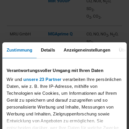
MIR 9000P
CO, NOx, N
O,
2
SO
,
2
O
, CO
,
2
2
MGAprime Q
MRU GmbH
CO, NO, NO
, N
O,
2
2
SO
,
2
O
, CO
,
Zustimmung
Details
Anzeigeneinstellungen
Über
2
2
2023-03-17
Verantwortungsvoller Umgang mit Ihren Daten
Wir und
unsere 23 Partner
verarbeiten Ihre persönlichen
Daten, wie z. B. Ihre IP-Adresse, mithilfe von
Technologien wie Cookies, um Informationen auf Ihrem
Gerät zu speichern und darauf zuzugreifen und so
CO
NO
NO
NOx
N
O
SO
HCl
Emission:
|
|
|
|
|
|
|
|
2
2
2
personalisierte Werbung und Inhalte, Messungen von
HF
NH
Hg
TOC
CH
CH
O
Dust
|
|
|
|
|
|
|
3
4
2
Werbung und Inhalten, Zielgruppenforschung sowie
Dust qualitative
Longterm Sampling
|
|
Entwicklung von Angeboten zu ermöglichen. Sie
entscheiden darüber, wer Ihre Daten für welche Zwecke