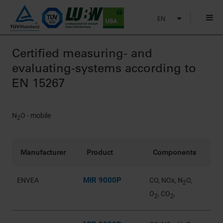
EN
Certified measuring- and
evaluating-systems according to
EN 15267
N
O - mobile
2
Manufacturer
Product
Components
MIR 9000P
ENVEA
CO, NOx, N
O,
2
O
, CO
,
2
2