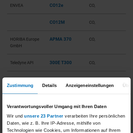
CO12e
ENVEA
CO,
CO12M
CO,
APMA 370
HORIBA Europe
CO,
GmbH
300E T300
Teledyne API
CO,
N300
CO,
Zustimmung
Details
Anzeigeneinstellungen
Über
Modell 48i
Thermo Fisher
CO,
Scientific
Verantwortungsvoller Umgang mit Ihren Daten
Wir und
unsere 23 Partner
verarbeiten Ihre persönlichen
48iQ
CO,
Daten, wie z. B. Ihre IP-Adresse, mithilfe von
Technologien wie Cookies, um Informationen auf Ihrem