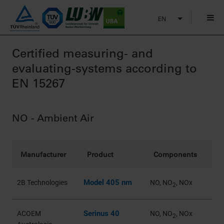
EN
Certified measuring- and
evaluating-systems according to
EN 15267
NO - Ambient Air
Manufacturer
Product
Components
Model 405 nm
2B Technologies
NO, NO
, NOx
2
Serinus 40
ACOEM
NO, NO
, NOx
2