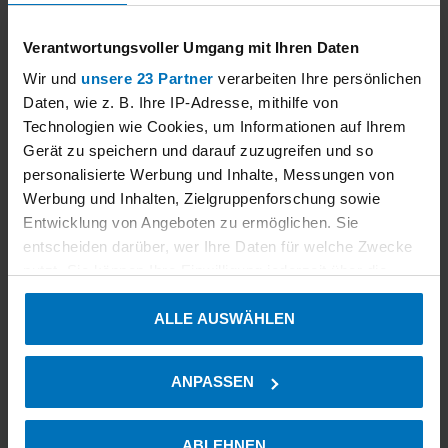
N200
NO, NO
2
Verantwortungsvoller Umgang mit Ihren Daten
Wir und
unsere 23 Partner
verarbeiten Ihre persönlichen
T200P
NO, NO
, NOx
2
Daten, wie z. B. Ihre IP-Adresse, mithilfe von
Technologien wie Cookies, um Informationen auf Ihrem
42iQ
Thermo Fisher
NO, NO
, NOx
Gerät zu speichern und darauf zuzugreifen und so
2
Scientific
personalisierte Werbung und Inhalte, Messungen von
Werbung und Inhalten, Zielgruppenforschung sowie
Entwicklung von Angeboten zu ermöglichen. Sie
Modell 42i
NO, NO
, NOx
2
entscheiden darüber, wer Ihre Daten für welche Zwecke
nutzt. Sie können Ihre Einwilligung jederzeit über die
2023-06-27
Cookie-Erklärung oder durch Klicken auf das Privacy
ALLE AUSWÄHLEN
Trigger Symbol ändern oder widerrufen
Wenn Sie es erlauben, würden wir auch gerne:
ANPASSEN
Informationen über Ihre geografische Lage erfassen,
CO
NO
NO
NOx
N
O
SO
HCl
Emission:
|
|
|
|
|
|
|
|
2
2
2
welche bis auf einige Meter genau sein können
HF
NH
Hg
TOC
CH
CH
O
Dust
|
|
|
|
|
|
|
3
4
2
Ihr Gerät durch aktives Scannen nach bestimmten
ABLEHNEN