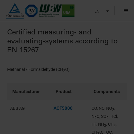
EN
Certified measuring- and
evaluating-systems according to
EN 15267
Methanal / Formaldehyde (CH
O)
2
Manufacturer
Product
Components
ACF5000
ABB AG
CO, NO, NO
,
2
N
O, SO
, HCl,
2
2
HF, NH
, CH
,
3
4
CH
O, TOC,
2