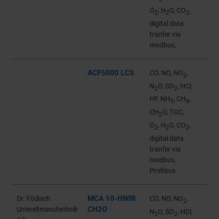
O
, H
O, CO
,
2
2
2
digital data
tranfer via
modbus,
ACF5000 LCS
CO, NO, NO
,
2
N
O, SO
, HCl,
2
2
HF, NH
, CH
,
3
4
CH
O, TOC,
2
O
, H
O, CO
,
2
2
2
digital data
tranfer via
modbus,
Profibus
MCA 10-HWIR
Dr. Födisch
CO, NO, NO
,
2
CH2O
Umweltmesstechnik
N
O, SO
, HCl,
2
2