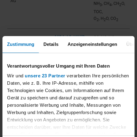
AG
NH
, CH
, CH
O,
3
4
2
TOC,
O
, H
O, CO
2
2
2
MCA 10-HWIR
CO, NO, NO
,
2
CH2O T
Zustimmung
Details
Anzeigeneinstellungen
Über
N
O, SO
, HCl,
2
2
NH
, CH
, CH
O,
3
4
2
TOC,
Verantwortungsvoller Umgang mit Ihren Daten
O
, H
O, CO
2
2
2
Wir und
unsere 23 Partner
verarbeiten Ihre persönlichen
Daten, wie z. B. Ihre IP-Adresse, mithilfe von
CEMS II e
Gasmet
CO, NO, NO
,
2
Technologien wie Cookies, um Informationen auf Ihrem
Technologies Oy
(CEMS / CEMS II)
N
O, SO
, HCl,
2
2
Gerät zu speichern und darauf zuzugreifen und so
HF, NH
, CH
,
personalisierte Werbung und Inhalte, Messungen von
3
4
CH
O,
Werbung und Inhalten, Zielgruppenforschung sowie
2
Entwicklung von Angeboten zu ermöglichen. Sie
O
, H
O, CO
,
2
2
2
entscheiden darüber, wer Ihre Daten für welche Zwecke
nutzt. Sie können Ihre Einwilligung jederzeit über die