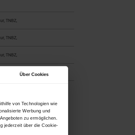
ur, TNBZ,
ur, TNBZ,
ur, TNBZ,
ur, TNBZ,
Über Cookies
ithilfe von Technologien wie
onalisierte Werbung und
 Angeboten zu ermöglichen.
g jederzeit über die Cookie-
H
O
Staub
Staub qualitativ
|
|
|
2