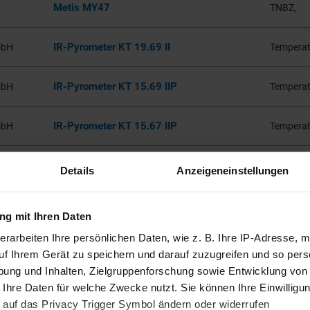
Metis MY47
TNBZ,
IR-Pyrometer KT 19.69 II
mbH
Temperat
IR-Pyrometer KT 15.69 IIP
mbH
Temperat
IR-Pyrometer KT 15.67 IIP
mbH
Temperat
IR-Pyrometer KT 19.67 II
mbH
Temperat
Details
Anzeigeneinstellungen
g mit Ihren Daten
erarbeiten Ihre persönlichen Daten, wie z. B. Ihre IP-Adresse, m
uf Ihrem Gerät zu speichern und darauf zuzugreifen und so pers
ung und Inhalten, Zielgruppenforschung sowie Entwicklung von
 Ihre Daten für welche Zwecke nutzt. Sie können Ihre Einwilligun
 auf das Privacy Trigger Symbol ändern oder widerrufen
CO
NO
NO
NOx
N
O
SO
HCl
HF
NH
Hg
FID
CH
C
|
|
|
|
|
|
|
|
|
|
|
|
|
2
2
2
3
4