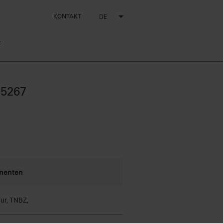
KONTAKT
DE
z
15267
nenten
ur, TNBZ,