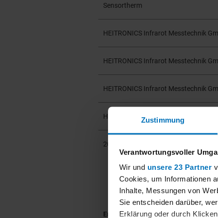
Sensortherm
HEITRONICS Infrarot Messtechnik G
HEITRONICS Infrarot Messtechnik G
HEITRONICS Infrarot Messtechnik G
HEITRONICS Infrarot Messtechnik G
Zustimmung
2025-08-06
Verantwortungsvoller Umgan
Wir und
unsere 23 Partner
v
Cookies, um Informationen a
Inhalte, Messungen von Werb
Sie entscheiden darüber, wer
Erklärung oder durch Klicken
Emission: