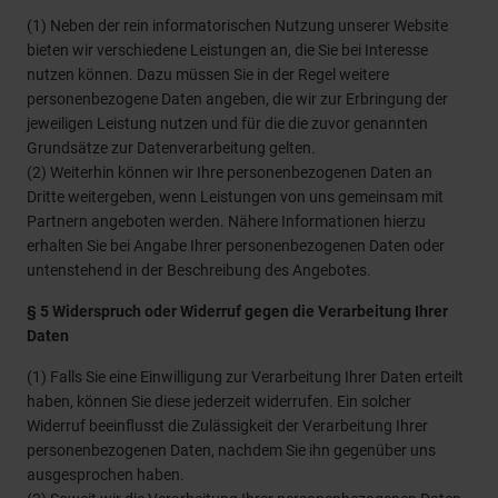
der Website möglicherweise nicht mehr zur Verfügung
(1) Neben der rein informatorischen Nutzung unserer Website
steht. Weitere Informationen finden Sie in unserer
bieten wir verschiedene Leistungen an, die Sie bei Interesse
nutzen können. Dazu müssen Sie in der Regel weitere
Datenschutzerklärung
und in unseren
Cookie-
personenbezogene Daten angeben, die wir zur Erbringung der
Informationen
.
jeweiligen Leistung nutzen und für die die zuvor genannten
Grundsätze zur Datenverarbeitung gelten.
(2) Weiterhin können wir Ihre personenbezogenen Daten an
Dritte weitergeben, wenn Leistungen von uns gemeinsam mit
Partnern angeboten werden. Nähere Informationen hierzu
erhalten Sie bei Angabe Ihrer personenbezogenen Daten oder
untenstehend in der Beschreibung des Angebotes.
§ 5 Widerspruch oder Widerruf gegen die Verarbeitung Ihrer
Daten
(1) Falls Sie eine Einwilligung zur Verarbeitung Ihrer Daten erteilt
haben, können Sie diese jederzeit widerrufen. Ein solcher
Widerruf beeinflusst die Zulässigkeit der Verarbeitung Ihrer
personenbezogenen Daten, nachdem Sie ihn gegenüber uns
ausgesprochen haben.