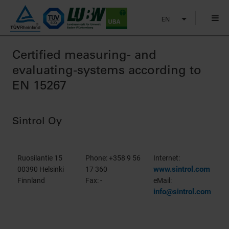
EN
Certified measuring- and
evaluating-systems according to
EN 15267
Sintrol Oy
Ruosilantie 15
Phone: +358 9 56
Internet:
www.sintrol.com
00390 Helsinki
17 360
Finnland
Fax: -
eMail:
info@sintrol.com