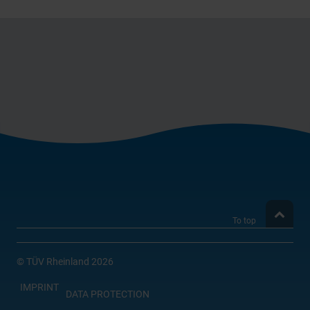
einwandfreien Betrieb unserer Website zu gewährleisten.
Sie können frei entscheiden, welche Kategorien Sie
zulassen möchten. Bitte beachten Sie, dass je nach den
von Ihnen gewählten Einstellungen die volle Funktionalität
der Website möglicherweise nicht mehr zur Verfügung
steht. Weitere Informationen finden Sie in unserer
Datenschutzerklärung
und in unseren
Cookie-
Informationen
.
To top
©
TÜV Rheinland 2026
IMPRINT
DATA PROTECTION