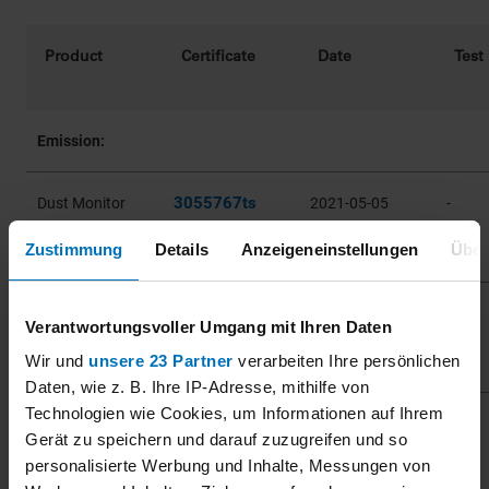
Product
Certificate
Date
Test
Emission:
3055767ts
Dust Monitor
2021-05-05
-
S305QAL
Zustimmung
Details
Anzeigeneinstellungen
Über
3055767ts
2025-05-06
-
Verantwortungsvoller Umgang mit Ihren Daten
Wir und
unsere 23 Partner
verarbeiten Ihre persönlichen
Daten, wie z. B. Ihre IP-Adresse, mithilfe von
Technologien wie Cookies, um Informationen auf Ihrem
3055767ts
2022-08-01
-
Gerät zu speichern und darauf zuzugreifen und so
personalisierte Werbung und Inhalte, Messungen von