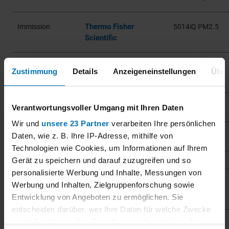
Thermo Fisher
Immission
5014iQ PM2.5
Scientific
Thermo Fisher
Immission
5014iQ PM10
Zustimmung
Details
Anzeigeneinstellungen
Über
Scientific
Comde-Derenda
Verantwortungsvoller Umgang mit Ihren Daten
Immission
PNS
Wir und
unsere 23 Partner
verarbeiten Ihre persönlichen
Daten, wie z. B. Ihre IP-Adresse, mithilfe von
Comde-Derenda
Immission
PNS NG
Technologien wie Cookies, um Informationen auf Ihrem
Gerät zu speichern und darauf zuzugreifen und so
personalisierte Werbung und Inhalte, Messungen von
Dr. Födisch
Emission
OPM 19 ED
Werbung und Inhalten, Zielgruppenforschung sowie
Umweltmesstechnik
Entwicklung von Angeboten zu ermöglichen. Sie
entscheiden darüber, wer Ihre Daten für welche Zwecke
nutzt. Sie können Ihre Einwilligung jederzeit über die
Endress+Hauser SICK
Emission
MCS200HW