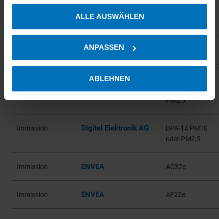
Cookie-Erklärung oder durch Klicken auf das Privacy
ALLE AUSWÄHLEN
Trigger Symbol ändern oder widerrufen
Endress+Hauser SICK
Emission
PowerCEMS100
Wenn Sie es erlauben, würden wir auch gerne:
ANPASSEN
ENVEA
Emission
SM5
Informationen über Ihre geografische Lage erfassen,
welche bis auf einige Meter genau sein können
Ihr Gerät durch aktives Scannen nach bestimmten
ABLEHNEN
Dado Lab
Immission
Giano / Gemini
Merkmalen (Fingerprinting) identifizieren
PM10 and
PM2,5
Erfahren Sie mehr darüber, wie Ihre persönlichen Daten
verarbeitet werden, und legen Sie Ihre Präferenzen im
Abschnitt Einzelheiten
fest.
Digitel Elektronik AG
Immission
DPA-14 PM10
oder PM2,5
Wir verwenden Cookies, um Ihnen das bestmögliche
Erlebnis auf unserer Website zu ermöglichen. Technisch
ENVEA
Immission
AC32e
erforderliche Cookies müssen gesetzt werden, um den
einwandfreien Betrieb unserer Website zu gewährleisten.
ENVEA
Immission
AF22e
Sie können frei entscheiden, welche Kategorien Sie
zulassen möchten. Bitte beachten Sie, dass je nach den