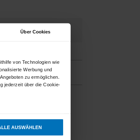
weitere
Archiv
Über Cookies
Informationen
ithilfe von Technologien wie
V.00,
V.01,
onalisierte Werbung und
TÜV SÜD
 Angeboten zu ermöglichen.
g jederzeit über die Cookie-
sein können
ren
ALLE AUSWÄHLEN
hre Präferenzen im
Abschnitt