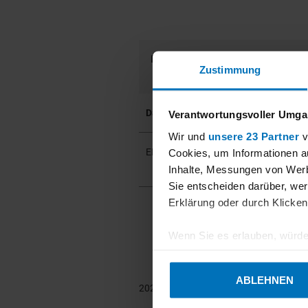
Produkt
Zertifikat
Zustimmung
Datenauswertung:
Verantwortungsvoller Umgan
Wir und
unsere 23 Partner
v
3392390ts
EMI3000+
Cookies, um Informationen a
Inhalte, Messungen von Werb
Sie entscheiden darüber, wer
Erklärung oder durch Klicken
3392390ts
Wenn Sie es erlauben, würde
Informationen über Ihre 
Ihr Gerät durch aktives 
ABLEHNEN
2023-08-31
Erfahren Sie mehr darüber, w
Einzelheiten
fest.