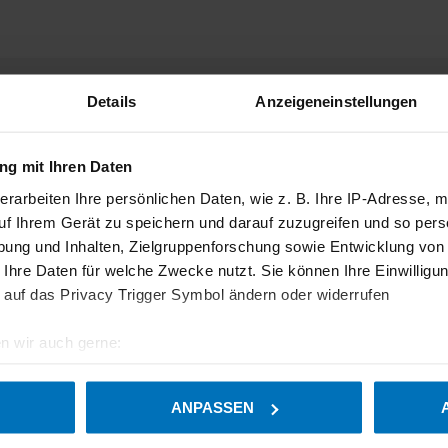
Datum
Prüfbericht
Komponenten
Details
Anzeigeneinstellungen
g mit Ihren Daten
erarbeiten Ihre persönlichen Daten, wie z. B. Ihre IP-Adresse, m
uf Ihrem Gerät zu speichern und darauf zuzugreifen und so pers
2021-07-31
-
Emissionsauswertesystem,
EFÜ,
ung und Inhalten, Zielgruppenforschung sowie Entwicklung von
 Ihre Daten für welche Zwecke nutzt. Sie können Ihre Einwilligun
 auf das Privacy Trigger Symbol ändern oder widerrufen
2022-08-01
-
Mitteilung über:
Softwareänderung
n wir auch gerne:
geografische Lage erfassen, welche bis auf einige Meter genau 
Scannen nach bestimmten Merkmalen (Fingerprinting) identifizie
ANPASSEN
ie Ihre persönlichen Daten verarbeitet werden, und legen Sie I