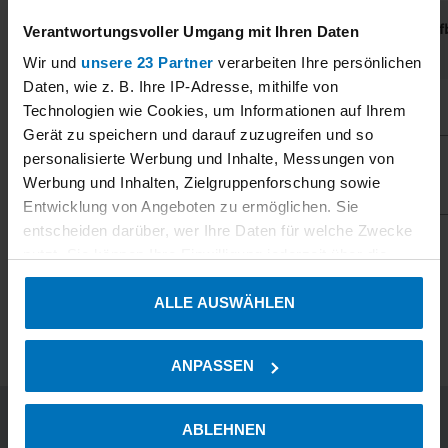
Produkt
Zertifikat
Datum
Prüf
Verantwortungsvoller Umgang mit Ihren Daten
Wir und
unsere 23 Partner
verarbeiten Ihre persönlichen
Daten, wie z. B. Ihre IP-Adresse, mithilfe von
Immission:
Technologien wie Cookies, um Informationen auf Ihrem
Gerät zu speichern und darauf zuzugreifen und so
personalisierte Werbung und Inhalte, Messungen von
3849277-ts
Hygrophil H
2021-05-05
-
Werbung und Inhalten, Zielgruppenforschung sowie
4230-10 Serie A
Entwicklung von Angeboten zu ermöglichen. Sie
entscheiden darüber, wer Ihre Daten für welche Zwecke
3849277-ts
2025-08-28
-
nutzt. Sie können Ihre Einwilligung jederzeit über die
Cookie-Erklärung oder durch Klicken auf das Privacy
ALLE AUSWÄHLEN
Trigger Symbol ändern oder widerrufen
2023-08-31
Wenn Sie es erlauben, würden wir auch gerne:
ANPASSEN
Informationen über Ihre geografische Lage erfassen,
welche bis auf einige Meter genau sein können
Ihr Gerät durch aktives Scannen nach bestimmten
ABLEHNEN